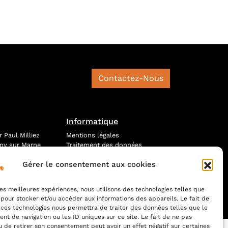
Contactez-Nous
Informatique
 Paul Milliez
Mentions légales
ny sur Marne
Traitement des données
4 06 49
Gérer le consentement aux cookies
ontact
 les meilleures expériences, nous utilisons des technologies telles que
 pour stocker et/ou accéder aux informations des appareils. Le fait de
 ces technologies nous permettra de traiter des données telles que le
t de navigation ou les ID uniques sur ce site. Le fait de ne pas
u de retirer son consentement peut avoir un effet négatif sur certaines