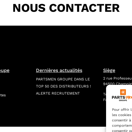
NOUS CONTACTER
oupe
Dernières actualités
Siège
2 rue Professeur
PARTSMEN GROUPE DANS LE
94500 Champig
TOP 50 DES DISTRIBUTEURS !
ALERTE RECRUTEMENT
Tél : +331 84 0
tes
Formulaire de c
Pour offrir
les cookies
consentir à
comportemen
consentir o